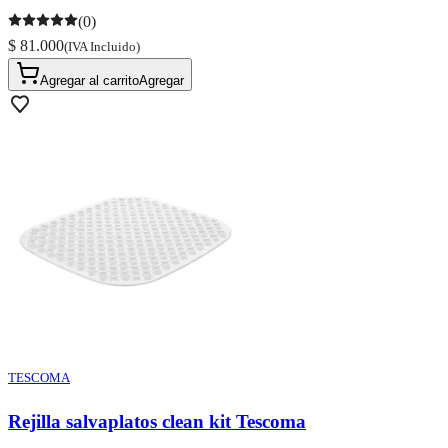
(0)
$ 81.000
(IVA Incluido)
Agregar al carrito
Agregar
TESCOMA
Rejilla salvaplatos clean kit Tescoma