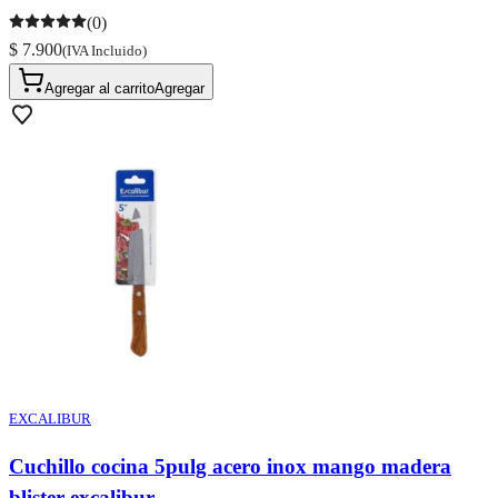
(0)
$ 7.900
(IVA Incluido)
Agregar al carrito
Agregar
EXCALIBUR
Cuchillo cocina 5pulg acero inox mango madera
blister excalibur