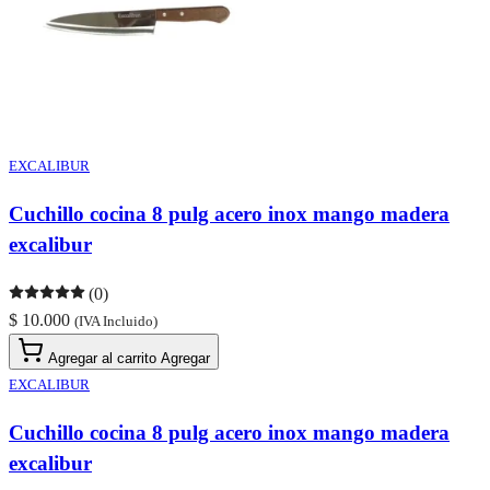
EXCALIBUR
Cuchillo cocina 8 pulg acero inox mango madera
excalibur
(0)
$ 10.000
(IVA Incluido)
Agregar al carrito
Agregar
EXCALIBUR
Cuchillo cocina 8 pulg acero inox mango madera
excalibur