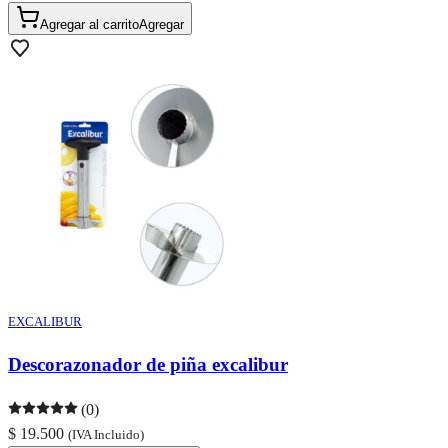
Agregar al carrito
Agregar
EXCALIBUR
Descorazonador de piña excalibur
(0)
$ 19.500
(IVA Incluido)