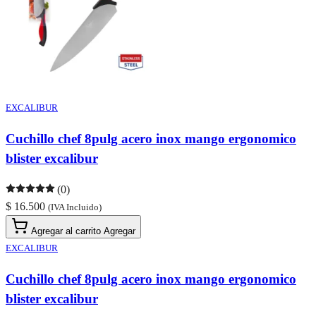
EXCALIBUR
Cuchillo chef 8pulg acero inox mango ergonomico
blister excalibur
(0)
$ 16.500
(IVA Incluido)
Agregar al carrito
Agregar
EXCALIBUR
Cuchillo chef 8pulg acero inox mango ergonomico
blister excalibur