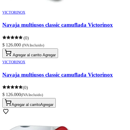
VICTORINOX
Navaja multiusos classic camuflada Victorinox
(0)
$ 126.000
(IVA Incluido)
Agregar al carrito
Agregar
VICTORINOX
Navaja multiusos classic camuflada Victorinox
(0)
$ 126.000
(IVA Incluido)
Agregar al carrito
Agregar