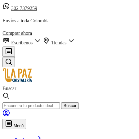
302 7379259
Envíos a toda Colombia
Comprar ahora
Escríbenos
Tiendas
Buscar
Buscar
Menú