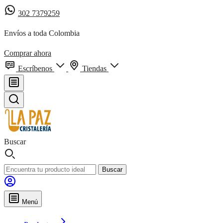
302 7379259
Envíos a toda Colombia
Comprar ahora
Escríbenos
Tiendas
Buscar
Buscar
Menú