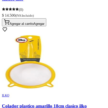
(0)
$ 14.500
(IVA Incluido)
Agregar al carrito
Agregar
ILKO
Colador plastico amarillo 18cm clasico ilko