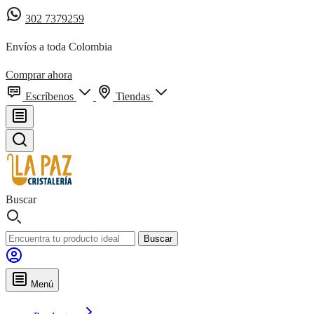
302 7379259
Envíos a toda Colombia
Comprar ahora
Escríbenos
Tiendas
Buscar
Buscar
Menú