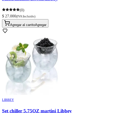
(0)
$ 27.000
(IVA Incluido)
Agregar al carrito
Agregar
LIBBEY
Set chiller 5.75OZ martini Libbey