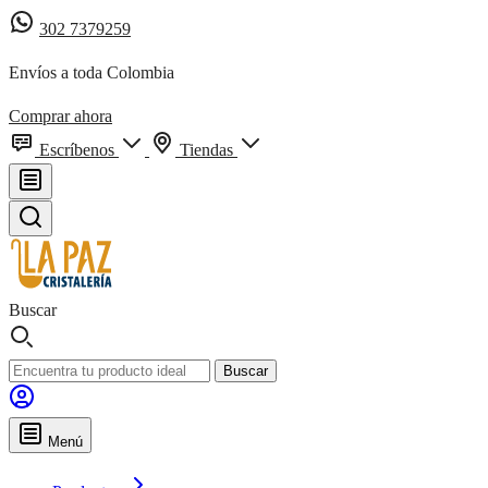
302 7379259
Envíos a toda Colombia
Comprar ahora
Escríbenos
Tiendas
Buscar
Buscar
Menú