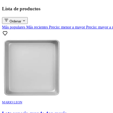
Lista de productos
Ordenar
Más populares
Más recientes
Precio: menor a mayor
Precio: mayor a
MARIO LEON