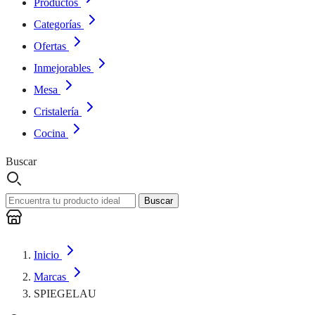
Productos
Categorías
Ofertas
Inmejorables
Mesa
Cristalería
Cocina
Buscar
Buscar
Inicio
Marcas
SPIEGELAU