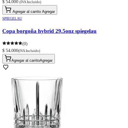
$ 54.000
(IVA Incluido)
Agregar al carrito
Agregar
SPIEGELAU
Copa borgoña hybrid 29.5onz spiegelau
(0)
$ 54.000
(IVA Incluido)
Agregar al carrito
Agregar