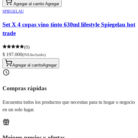
Agregar al carrito
Agregar
SPIEGELAU
Set X 4 copas vino tinto 630ml lifestyle Spiegelau hot
trade
(0)
$ 197.000
(IVA Incluido)
Agregar al carrito
Agregar
Compras rápidas
Encuentra todos los productos que necesitas para tu hogar o negocio
en un solo lugar.
Mejores precios y ofertas