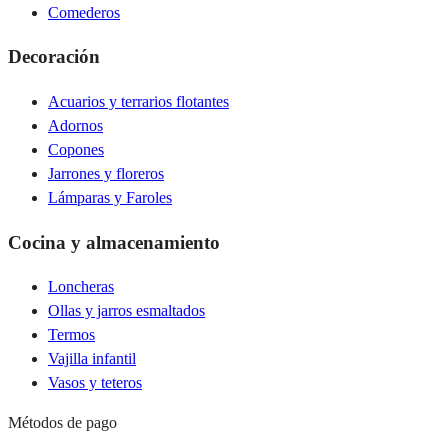
Comederos
Decoración
Acuarios y terrarios flotantes
Adornos
Copones
Jarrones y floreros
Lámparas y Faroles
Cocina y almacenamiento
Loncheras
Ollas y jarros esmaltados
Termos
Vajilla infantil
Vasos y teteros
Métodos de pago