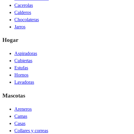
Cacerolas
Calderos
Chocolateras
Jarros
Hogar
Aspiradoras
Cubiertas
Estufas
Hornos
Lavadoras
Mascotas
Areneros
Camas
Casas
Collares y correas