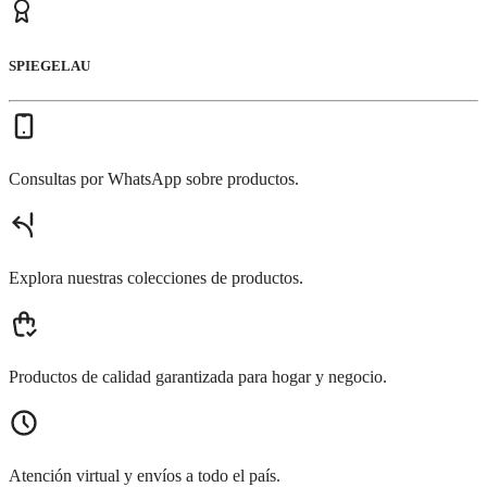
SPIEGELAU
Consultas por WhatsApp sobre productos.
Explora nuestras colecciones de productos.
Productos de calidad garantizada para hogar y negocio.
Atención virtual y envíos a todo el país.