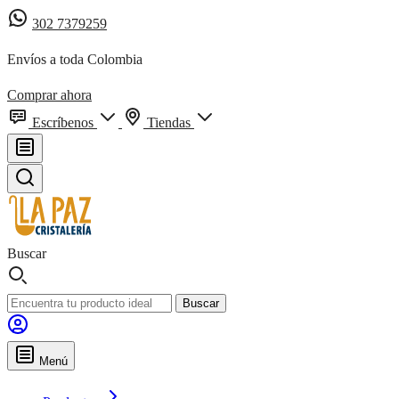
302 7379259
Envíos a toda Colombia
Comprar ahora
Escríbenos
Tiendas
Buscar
Buscar
Menú