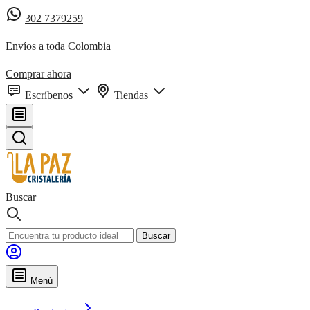
302 7379259
Envíos a toda Colombia
Comprar ahora
Escríbenos
Tiendas
Buscar
Buscar
Menú