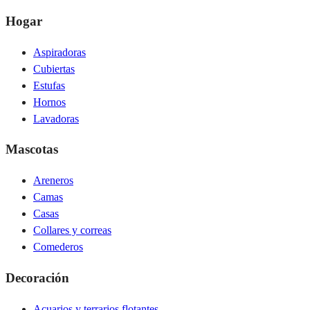
Hogar
Aspiradoras
Cubiertas
Estufas
Hornos
Lavadoras
Mascotas
Areneros
Camas
Casas
Collares y correas
Comederos
Decoración
Acuarios y terrarios flotantes