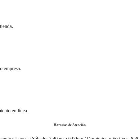
tienda.
 o empresa.
iento en línea.
Horarios de Atención
centro:
Lunes a Sábado: 7:40am a 6:00pm / Domingos y Festivos: 8: