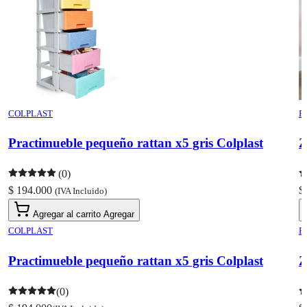
COLPLAST
R
Practimueble pequeño rattan x5 gris Colplast
Z
(0)
$ 194.000
$
(IVA Incluido)
Agregar al carrito
Agregar
COLPLAST
R
Practimueble pequeño rattan x5 gris Colplast
Z
(0)