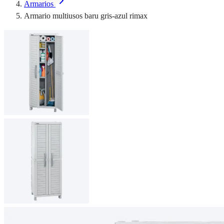
Armarios
Armario multiusos baru gris-azul rimax