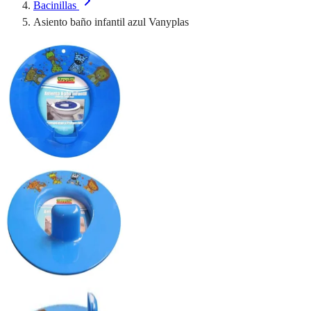
Bacinillas
Asiento baño infantil azul Vanyplas