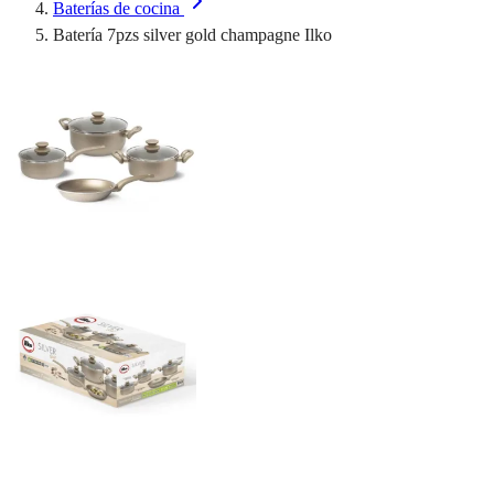
Baterías de cocina
Batería 7pzs silver gold champagne Ilko