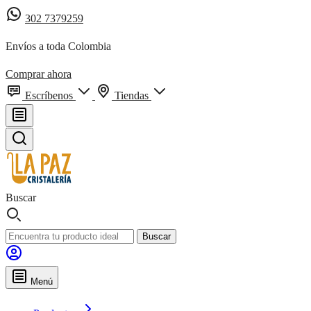
302 7379259
Envíos a toda Colombia
Comprar ahora
Escríbenos
Tiendas
Buscar
Buscar
Menú