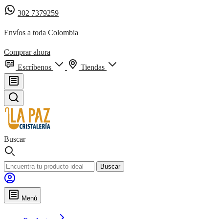
302 7379259
Envíos a toda Colombia
Comprar ahora
Escríbenos
Tiendas
Buscar
Buscar
Menú