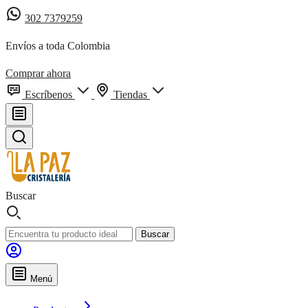
302 7379259
Envíos a toda Colombia
Comprar ahora
Escríbenos
Tiendas
Buscar
Buscar
Menú