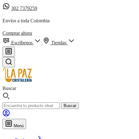
302 7379259
Envíos a toda Colombia
Comprar ahora
Escríbenos
Tiendas
Buscar
Buscar
Menú