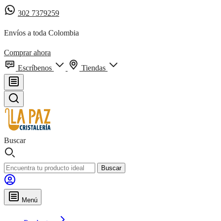
302 7379259
Envíos a toda Colombia
Comprar ahora
Escríbenos
Tiendas
Buscar
Buscar
Menú