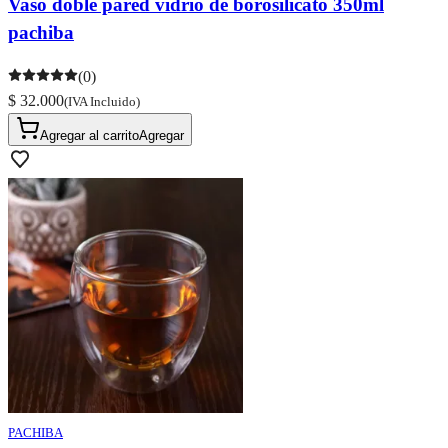
Vaso doble pared vidrio de borosilicato 350ml
pachiba
(0)
$ 32.000
(IVA Incluido)
Agregar al carrito
Agregar
PACHIBA