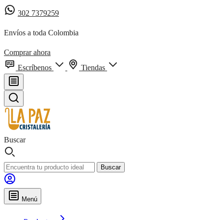
302 7379259
Envíos a toda Colombia
Comprar ahora
Escríbenos
Tiendas
Buscar
Buscar
Menú