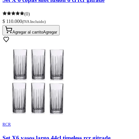
(0)
$ 110.000
(IVA Incluido)
Agregar al carrito
Agregar
RCR
Set X6 vasos largo 44cl timeless rcr gitrade