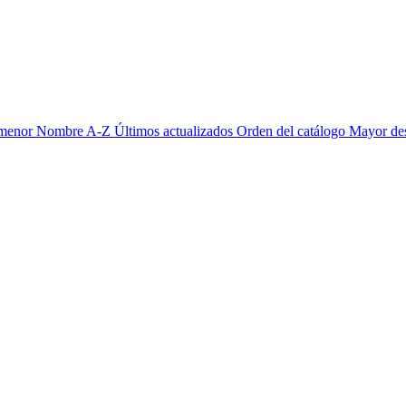
 menor
Nombre A-Z
Últimos actualizados
Orden del catálogo
Mayor de