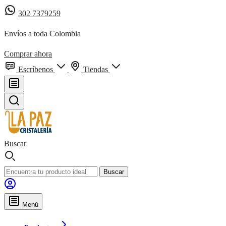
302 7379259
Envíos a toda Colombia
Comprar ahora
Escríbenos
Tiendas
Buscar
Buscar
Menú