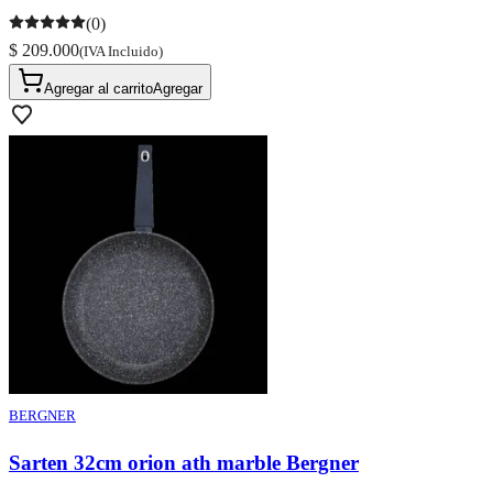
(0)
$ 209.000
(IVA Incluido)
Agregar al carrito
Agregar
BERGNER
Sarten 32cm orion ath marble Bergner