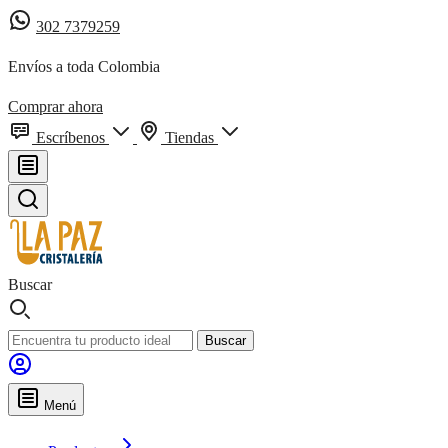
302 7379259
Envíos a toda Colombia
Comprar ahora
Escríbenos
Tiendas
Buscar
Buscar
Menú