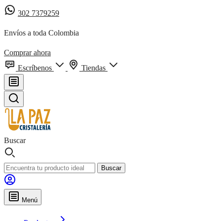
302 7379259
Envíos a toda Colombia
Comprar ahora
Escríbenos
Tiendas
Buscar
Buscar
Menú