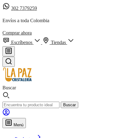
302 7379259
Envíos a toda Colombia
Comprar ahora
Escríbenos
Tiendas
Buscar
Buscar
Menú