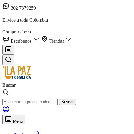
302 7379259
Envíos a toda Colombia
Comprar ahora
Escríbenos
Tiendas
Buscar
Buscar
Menú