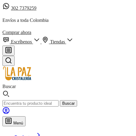
302 7379259
Envíos a toda Colombia
Comprar ahora
Escríbenos
Tiendas
Buscar
Buscar
Menú