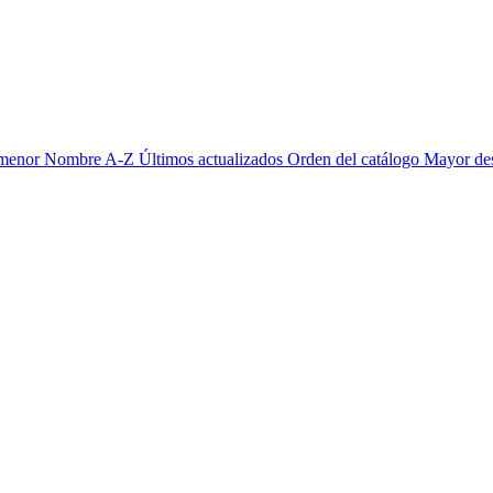
 menor
Nombre A-Z
Últimos actualizados
Orden del catálogo
Mayor de