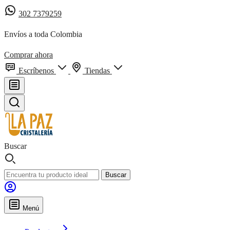
302 7379259
Envíos a toda Colombia
Comprar ahora
Escríbenos
Tiendas
Buscar
Buscar
Menú