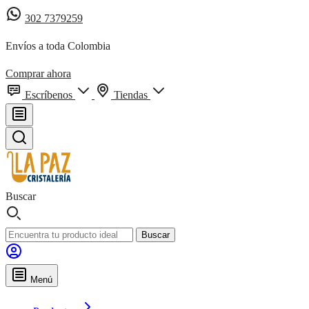
302 7379259
Envíos a toda Colombia
Comprar ahora
Escríbenos
Tiendas
Buscar
Buscar
Menú