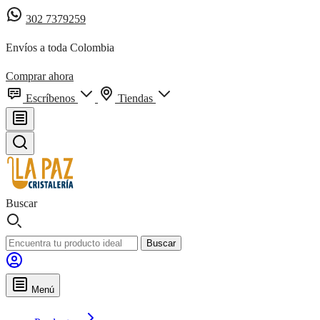
302 7379259
Envíos a toda Colombia
Comprar ahora
Escríbenos
Tiendas
Buscar
Buscar
Menú