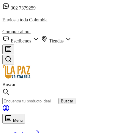
302 7379259
Envíos a toda Colombia
Comprar ahora
Escríbenos
Tiendas
Buscar
Buscar
Menú