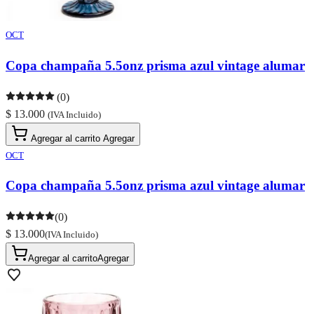
OCT
Copa champaña 5.5onz prisma azul vintage alumar
(0)
$ 13.000
(IVA Incluido)
Agregar al carrito
Agregar
OCT
Copa champaña 5.5onz prisma azul vintage alumar
(0)
$ 13.000
(IVA Incluido)
Agregar al carrito
Agregar