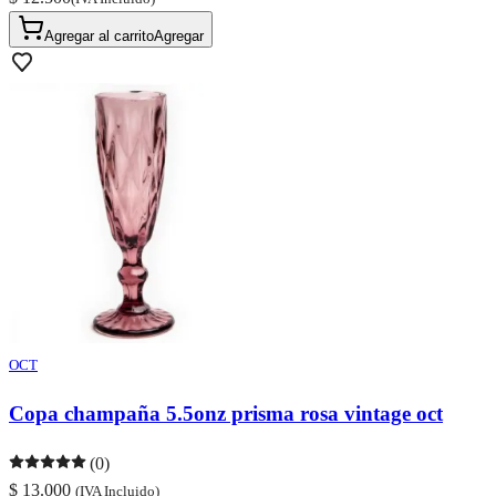
Agregar al carrito
Agregar
OCT
Copa champaña 5.5onz prisma rosa vintage oct
(0)
$ 13.000
(IVA Incluido)