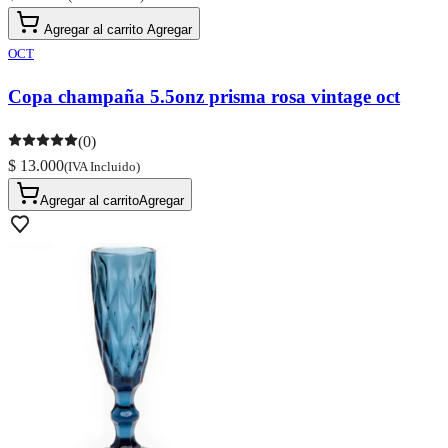
Agregar al carrito
Agregar
OCT
Copa champaña 5.5onz prisma rosa vintage oct
(0)
$ 13.000
(IVA Incluido)
Agregar al carrito
Agregar