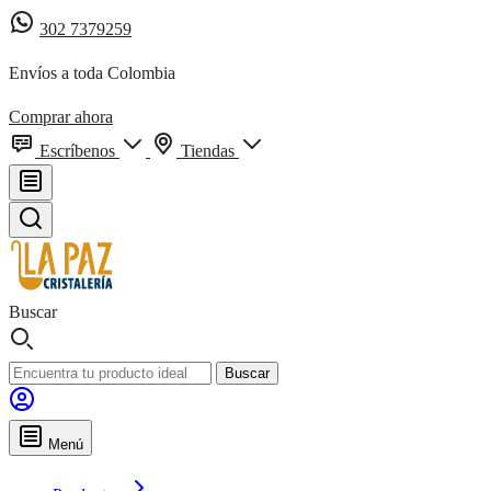
302 7379259
Envíos a toda Colombia
Comprar ahora
Escríbenos
Tiendas
Buscar
Buscar
Menú