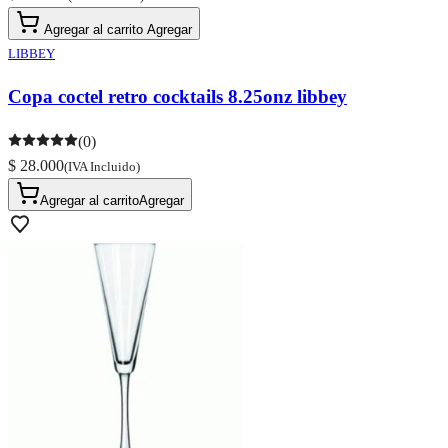
Agregar al carrito
Agregar
LIBBEY
Copa coctel retro cocktails 8.25onz libbey
(0)
$ 28.000
(IVA Incluido)
Agregar al carrito
Agregar