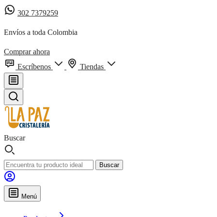
302 7379259
Envíos a toda Colombia
Comprar ahora
Escríbenos
Tiendas
Buscar
Buscar
Menú